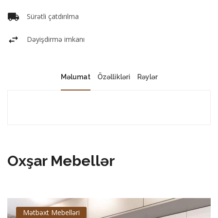
Sürətli çatdırılma
Dəyişdirmə imkanı
Məlumat
Özəllikləri
Rəylər
Oxşar Mebellər
Mətbəxt Mebelləri