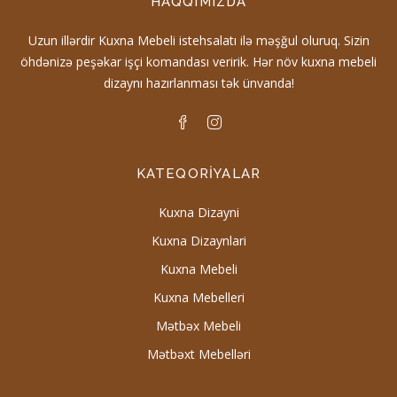
HAQQIMIZDA
Uzun illərdir Kuxna Mebeli istehsalatı ilə məşğul oluruq. Sizin
öhdənizə peşəkar işçi komandası veririk. Hər növ kuxna mebeli
dizaynı hazırlanması tək ünvanda!
KATEQORIYALAR
Kuxna Dizayni
Kuxna Dizaynlari
Kuxna Mebeli
Kuxna Mebelleri
Mətbəx Mebeli
Mətbəxt Mebelləri