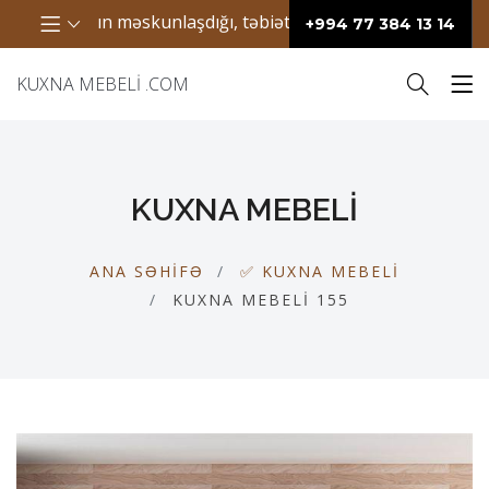
nsanların məskunlaşdığı, təbiəti ilə seçilən bir ərazidir. Bur
+994 77 384 13 14
KUXNA MEBELI .COM
KUXNA MEBELI
ANA SƏHIFƏ
✅ KUXNA MEBELI
KUXNA MEBELI 155