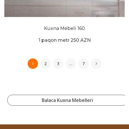
Kuxna Mebeli 160
1 paqon metr 250 AZN
1
2
3
…
7
Balaca Kuxna Mebelleri