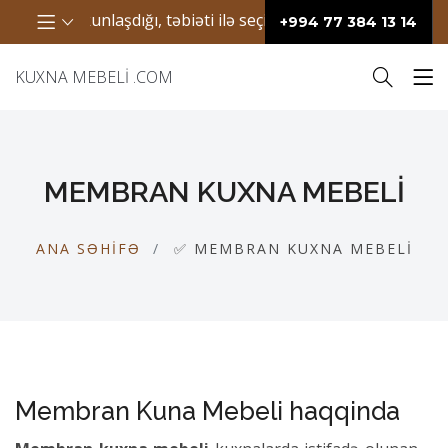
nlaşdığı, təbiəti ilə seçilən bir ərazidir. Bura həm gözəl mə
+994 77 384 13 14
KUXNA MEBELI .COM
MEMBRAN KUXNA MEBELI
ANA SƏHIFƏ
✅ MEMBRAN KUXNA MEBELI
Membran Kuna Mebeli haqqinda