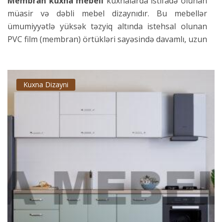
Membran kuxna mebeli
kuxnalarda istifadə olunan
müasir və dəbli mebel dizaynıdır. Bu mebellər
ümumiyyətlə yüksək təzyiq altında istehsal olunan
PVC film (membran) örtükləri sayəsində davamlı, uzun
ömürlü və asan təmizlənən bir quruluşa malikdir.
Membran örtüyü istilik və rütubətdən təsirlənmir,
Kuxna Dizayni
cızıqlara davamlıdır və kuxna mebelinin səthlərindəki
ləkələri və kirləri asanlıqla təmizləməyi mümkün edir.
Buna görə də, membran kuxna mebeli praktikliyi və
davamlılığı sayəsində çox populyardır.
Membran örtüyü müxtəlif rəng və naxışlarda təklif
olunur və buna görə də membran kuxna mebeli
müştərilərin müxtəlif üslub və zövqlərinə
uyğunlaşdırıla bilər. Adətən parlaq və ya tutqun
səthlərdə təklif olunan membran kuxna mebeli
müasir və minimalist kuxna bəzəkləri üçün məşhur