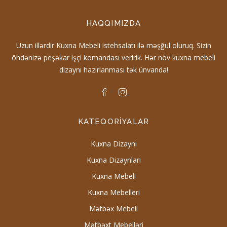
HAQQIMIZDA
Uzun illərdir Kuxna Mebeli istehsalatı ilə məşğul oluruq. Sizin
öhdənizə peşəkar işçi komandası veririk. Hər növ kuxna mebeli
dizaynı hazırlanması tək ünvanda!
KATEQORIYALAR
Kuxna Dizayni
Kuxna Dizaynlari
Kuxna Mebeli
Kuxna Mebelleri
Mətbəx Mebeli
Mətbəxt Mebelləri