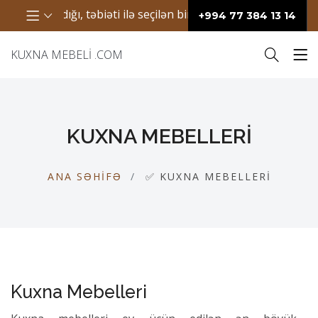
əti ilə seçilən bir ərazidir. Bura həm gözəl mənzərələri, həm 
+994 77 384 13 14
KUXNA MEBELI .COM
KUXNA MEBELLERI
ANA SƏHIFƏ
✅ KUXNA MEBELLERI
Kuxna Mebelleri