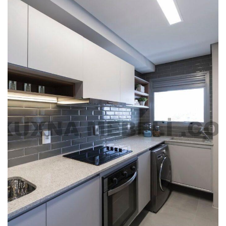
ölçülü amma geniş həcmli
metbext mebellərinə
üstünlük verməlisiniz.
Mətbəx təmirinin ən vacib hissələrindən sayılan
kuxna mebelleri seçimində kuxnamebeli.com sizə
köməklik edəcək. Sizə uyğun modeli tapmaq üçün
incələməyə davam edin.