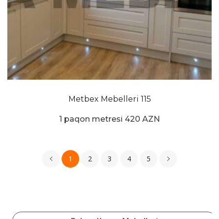
Metbex Mebelleri 115
1 paqon metresi 420 AZN
1
2
3
4
5