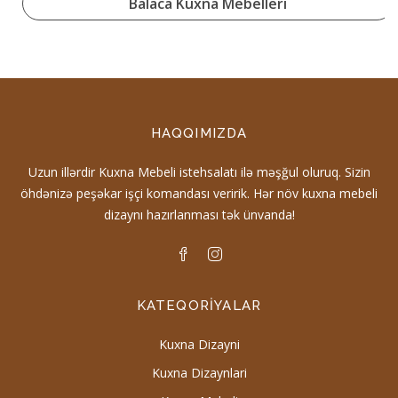
Balaca Kuxna Mebelleri
HAQQIMIZDA
Uzun illərdir Kuxna Mebeli istehsalatı ilə məşğul oluruq. Sizin
öhdənizə peşəkar işçi komandası veririk. Hər növ kuxna mebeli
dizaynı hazırlanması tək ünvanda!
KATEQORIYALAR
Kuxna Dizayni
Kuxna Dizaynlari