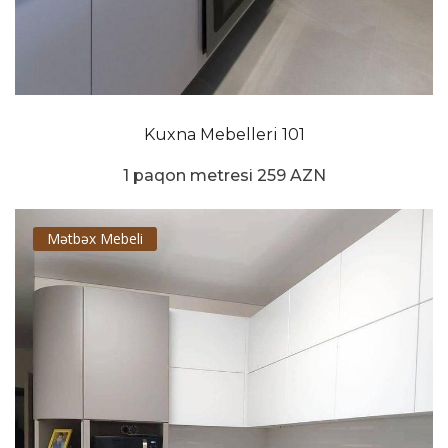
Kuxna Mebelleri 101
1 paqon metresi 259 AZN
Mətbəx Mebeli