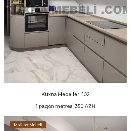
Kuxna Mebelleri 102
1 paqon metresi 350 AZN
Mətbəx Mebeli