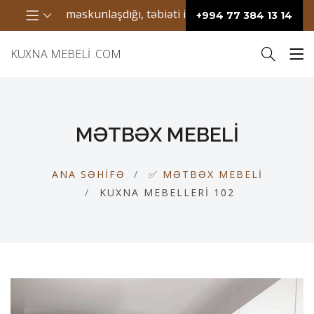
anların məskunlaşdığı, təbiəti ilə seçilən bir ərazidir. Bura
+994 77 384 13 14
KUXNA MEBELI .COM
MƏTBƏX MEBELI
ANA SƏHIFƏ
✅ MƏTBƏX MEBELI
KUXNA MEBELLERI 102