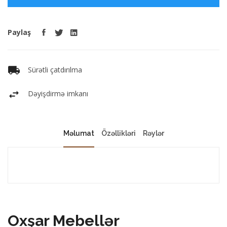
Paylaş
Sürətli çatdırılma
Dəyişdirmə imkanı
Məlumat
Özəllikləri
Rəylər
Oxşar Mebellər