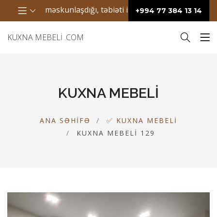
nların məskunlaşdığı, təbiəti ilə seçilən bir ərazidir. Bura 
+994 77 384 13 14
KUXNA MEBELI .COM
KUXNA MEBELI
ANA SƏHIFƏ
✅ KUXNA MEBELI
KUXNA MEBELI 129