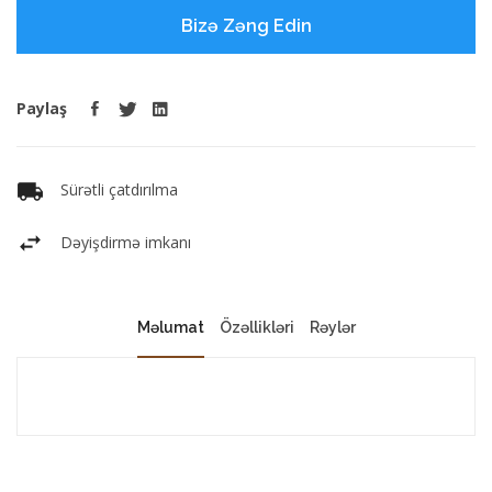
Bizə Zəng Edin
Paylaş
Sürətli çatdırılma
Dəyişdirmə imkanı
Məlumat
Özəllikləri
Rəylər