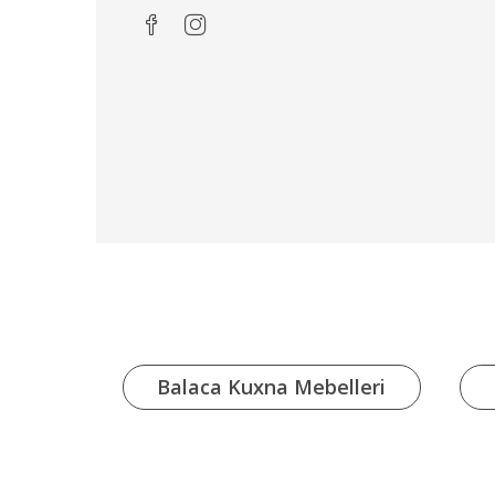
xna
Balaca Kuxna Mebelleri