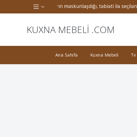
ədimdən bəri insanların məskunlaşdığı, təbiəti ilə seçilən bi
KUXNA MEBELI .COM
Ana Səhifə
Kuxna Mebeli
Tv