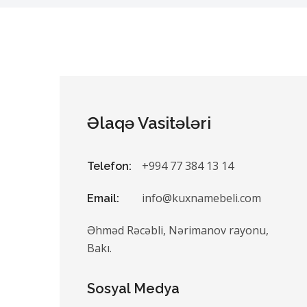
Əlaqə Vasitələri
+994 77 384 13 14
Telefon:
info@kuxnamebeli.com
Email:
Əhməd Rəcəbli, Nərimanov rayonu,
Bakı.
Sosyal Medya