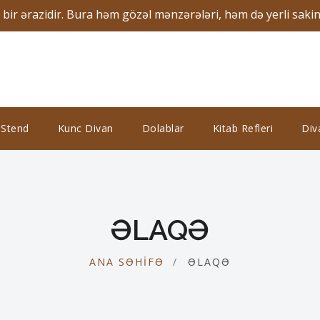
r ərazidir. Bura həm gözəl mənzərələri, həm də yerli sakinləri
 Stend
Kunc Divan
Dolablar
Kitab Refleri
Div
ƏLAQƏ
ANA SƏHIFƏ
ƏLAQƏ