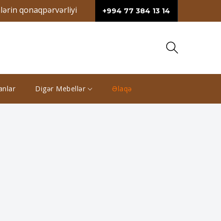
n qonaqpərvərliyi ilə tanınır. Tarixi izləri, mədəni dəyərlər
+994 77 384 13 14
anlar
Digər Mebellər
Əlaqə