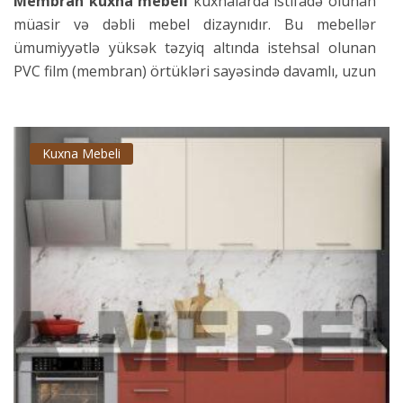
Membran kuxna mebeli
kuxnalarda istifadə olunan
müasir və dəbli mebel dizaynıdır. Bu mebellər
ümumiyyətlə yüksək təzyiq altında istehsal olunan
PVC film (membran) örtükləri sayəsində davamlı, uzun
ömürlü və asan təmizlənən bir quruluşa malikdir.
Membran örtüyü istilik və rütubətdən təsirlənmir,
Kuxna Mebeli
cızıqlara davamlıdır və kuxna mebelinin səthlərindəki
ləkələri və kirləri asanlıqla təmizləməyi mümkün edir.
Buna görə də, membran kuxna mebeli praktikliyi və
davamlılığı sayəsində çox populyardır.
Membran örtüyü müxtəlif rəng və naxışlarda təklif
olunur və buna görə də membran kuxna mebeli
müştərilərin müxtəlif üslub və zövqlərinə
uyğunlaşdırıla bilər. Adətən parlaq və ya tutqun
səthlərdə təklif olunan membran kuxna mebeli
müasir və minimalist kuxna bəzəkləri üçün məşhur