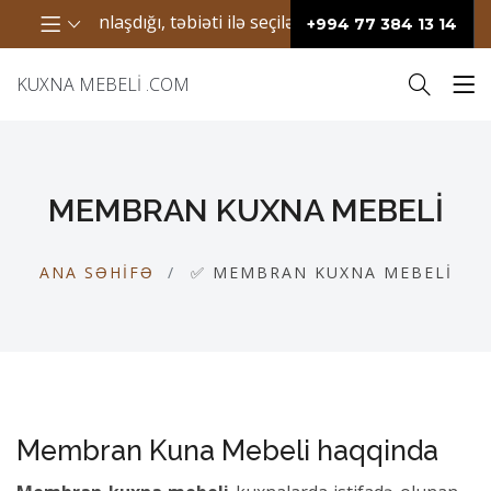
dığı, təbiəti ilə seçilən bir ərazidir. Bura həm gözəl mənzərə
+994 77 384 13 14
KUXNA MEBELI .COM
MEMBRAN KUXNA MEBELI
ANA SƏHIFƏ
✅ MEMBRAN KUXNA MEBELI
Membran Kuna Mebeli haqqinda