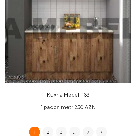
Kuxna Mebeli 163
1 paqon metr 250 AZN
1
2
3
…
7