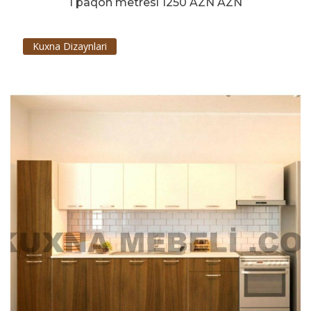
1 paqon metresi 1250 AZN AZN
Kuxna Dizaynlari