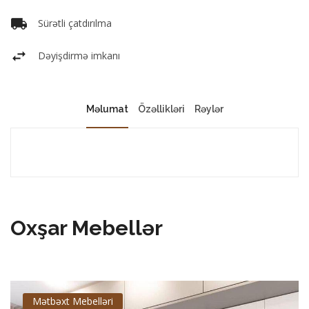
Sürətli çatdırılma
Dəyişdirmə imkanı
Məlumat
Özəllikləri
Rəylər
Oxşar Mebellər
Mətbəxt Mebelləri