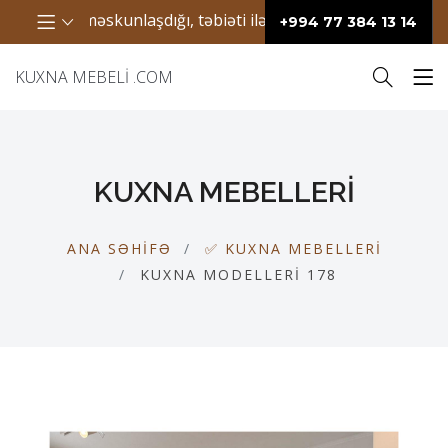
ların məskunlaşdığı, təbiəti ilə seçilən bir ərazidir. Bura h
+994 77 384 13 14
KUXNA MEBELI .COM
KUXNA MEBELLERI
ANA SƏHIFƏ
✅ KUXNA MEBELLERI
KUXNA MODELLERI 178