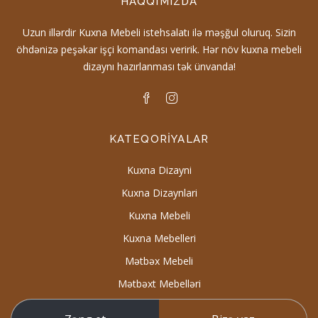
HAQQIMIZDA
Uzun illərdir Kuxna Mebeli istehsalatı ilə məşğul oluruq. Sizin
öhdənizə peşəkar işçi komandası veririk. Hər növ kuxna mebeli
dizaynı hazırlanması tək ünvanda!
KATEQORIYALAR
Kuxna Dizayni
Kuxna Dizaynlari
Kuxna Mebeli
Kuxna Mebelleri
Mətbəx Mebeli
Mətbəxt Mebelləri