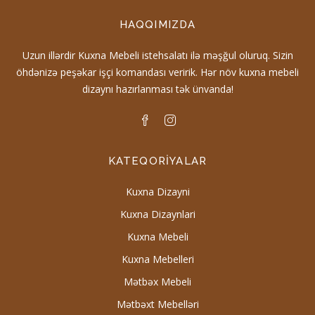
HAQQIMIZDA
Uzun illərdir Kuxna Mebeli istehsalatı ilə məşğul oluruq. Sizin
öhdənizə peşəkar işçi komandası veririk. Hər növ kuxna mebeli
dizaynı hazırlanması tək ünvanda!
KATEQORIYALAR
Kuxna Dizayni
Kuxna Dizaynlari
Kuxna Mebeli
Kuxna Mebelleri
Mətbəx Mebeli
Mətbəxt Mebelləri