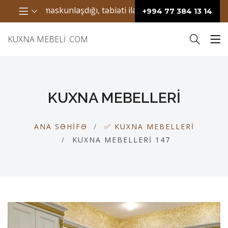
ların məskunlaşdığı, təbiəti ilə seçilən bir ərazidir. Bura h
+994 77 384 13 14
KUXNA MEBELI .COM
KUXNA MEBELLERI
ANA SƏHIFƏ
✅ KUXNA MEBELLERI
KUXNA MEBELLERI 147